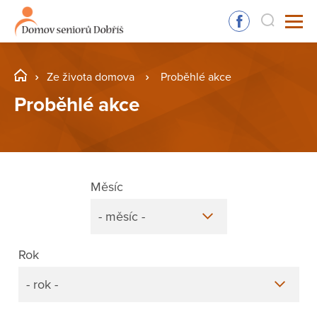
Ze života domova
Proběhlé akce
Proběhlé akce
Měsíc
- měsíc -
Rok
- rok -