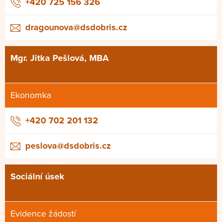
+420 725 156 326
dragounova@dsdobris.cz
Mgr. Jitka Pešlová, MBA
Ekonomka
+420 702 201 132
peslova@dsdobris.cz
Sociální úsek
Evidence žádostí