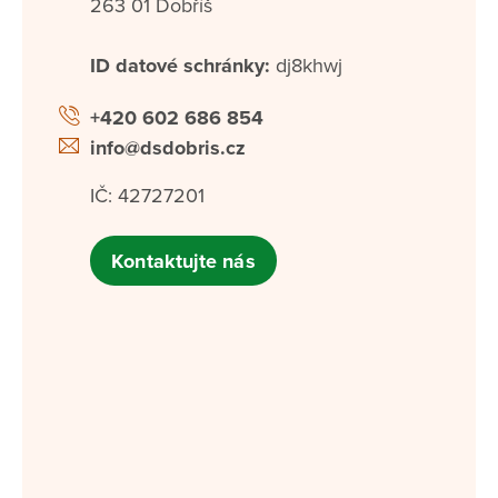
263 01 Dobříš
ID datové schránky:
dj8khwj
+420 602 686 854
info@dsdobris.cz
IČ: 42727201
Kontaktujte nás