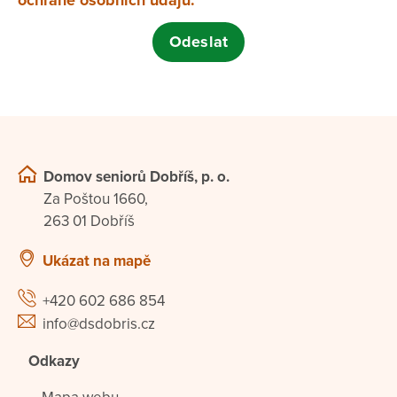
Domov seniorů Dobříš, p. o.
Za Poštou 1660,
263 01 Dobříš
Ukázat na mapě
+420 602 686 854
info@dsdobris.cz
Odkazy