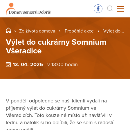
Ze života domova
Proběhlé akce
Výlet do cukrárny Somnium Všeradice
Výlet do cukrárny Somnium
Všeradice
13. 04. 2026
v 13:00 hodin
V pondělí odpoledne se naši klienti vydali na
příjemný výlet do cukrárny Somnium ve
Všeradicích. Toto kouzelné místo už navštívili v
lednu a natolik si ho oblíbili, že se sem s radostí
znovu vrátili.