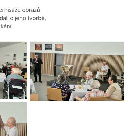
vernisáže obrazů
dali o jeho tvorbě,
tkání.