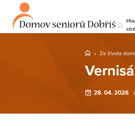
Hla
str
Ze života dom
Vernisá
28. 04. 2026