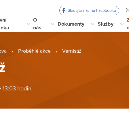
Sledujte nás na Facebooku
vní
O
Dokumenty
Služby
ánka
nás
ova
Proběhlé akce
Vernisáž
ž
v 13:03 hodin