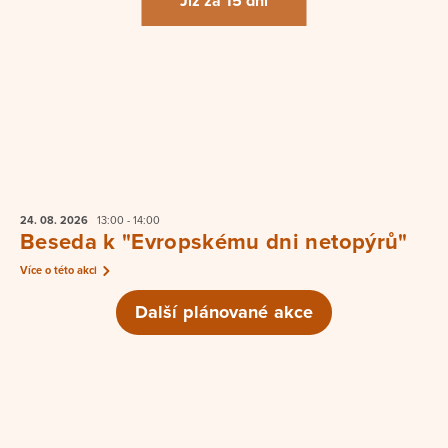
Již za 15 dní
24. 08.
2026
13:00 - 14:00
Beseda k "Evropskému dni netopýrů"
Více o této akci
Další plánované akce