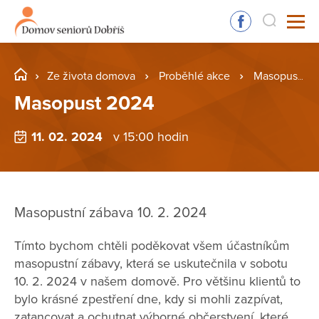
Ze života domova
Proběhlé akce
Masopust 2024
Masopust 2024
11. 02. 2024
v 15:00 hodin
Masopustní zábava 10. 2. 2024
Tímto bychom chtěli poděkovat všem účastníkům
masopustní zábavy, která se uskutečnila v sobotu
10. 2. 2024 v našem domově. Pro většinu klientů to
bylo krásné zpestření dne, kdy si mohli zazpívat,
zatancovat a ochutnat výborné občerstvení, které