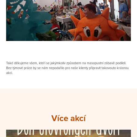
Také děkujeme všem, kteří se jakýmkoliv způsobem na masopustní zábavě podíleli.
Bez týmové práce by se nám nepodařilo pro naše klienty připravit takovouto krásnou
akci.
Více akcí