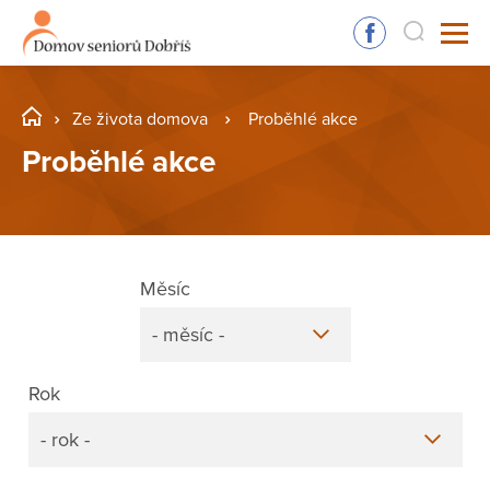
Ze života domova
Proběhlé akce
Proběhlé akce
Měsíc
- měsíc -
Rok
- rok -