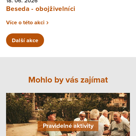
18. 06. 2026
Beseda - obojživelníci
Více o této akci
Další akce
Mohlo by vás zajímat
Pravidelné aktivity